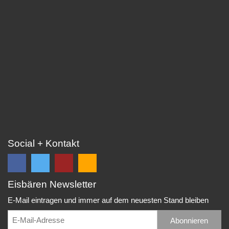
Social + Kontakt
Eisbären Newsletter
Folge
Folge
EC
Falls
uns
uns
Eisbären
Du
E-Mail eintragen und immer auf dem neuesten Stand bleiben
auf
auf
Eppelheim
unsere
Facebook
Twitter
News,
Abonnieren
Rudolf-
und
und
Spielberichte,