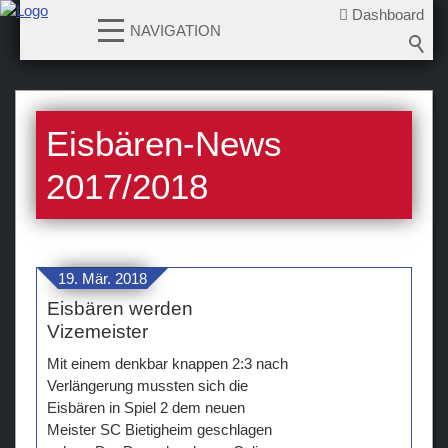
Dashboard
NAVIGATION
News
Eisbären-News
2026-2027
2025-2026
2017/2018
2024-2025
2023-2024
2022-2023
19. Mär. 2018
2021-2022
Eisbären werden
2020-2021
Vizemeister
2019-2020
Mit einem denkbar knappen 2:3 nach
2018-2019
Verlängerung mussten sich die
Eisbären in Spiel 2 dem neuen
2017-2018
Meister SC Bietigheim geschlagen
2016-2017