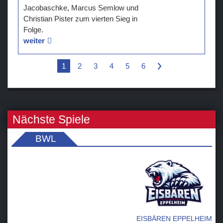
Jacobaschke, Marcus Semlow und
Christian Pister zum vierten Sieg in
Folge.
weiter
1
2
3
4
5
6
>
Nächste Spiele
BWL
EISBÄREN EPPELHEIM