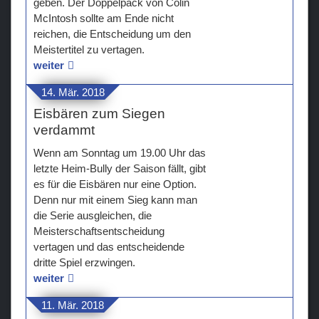
geben. Der Doppelpack von Colin
McIntosh sollte am Ende nicht
Teams
reichen, die Entscheidung um den
Meistertitel zu vertagen.
Verein
weiter
Sponsoren / Partner
14. Mär. 2018
Eisbären zum Siegen
Fanzone
verdammt
Wenn am Sonntag um 19.00 Uhr das
letzte Heim-Bully der Saison fällt, gibt
es für die Eisbären nur eine Option.
Denn nur mit einem Sieg kann man
die Serie ausgleichen, die
Meisterschaftsentscheidung
vertagen und das entscheidende
dritte Spiel erzwingen.
weiter
11. Mär. 2018