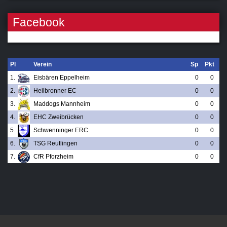
Facebook
Pl
Verein
Sp
Pkt
1.
Eisbären Eppelheim
0
0
2.
Heilbronner EC
0
0
3.
Maddogs Mannheim
0
0
4.
EHC Zweibrücken
0
0
5.
Schwenninger ERC
0
0
6.
TSG Reutlingen
0
0
7.
CfR Pforzheim
0
0