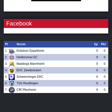
Facebook
Pl
Verein
Sp
Pkt
1.
Eisbären Eppelheim
0
0
2.
Heilbronner EC
0
0
3.
Maddogs Mannheim
0
0
4.
EHC Zweibrücken
0
0
5.
Schwenninger ERC
0
0
6.
TSG Reutlingen
0
0
7.
CfR Pforzheim
0
0