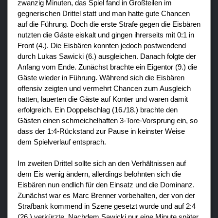
zwanzig Minuten, das Spiel fand in Großteilen im
gegnerischen Drittel statt und man hatte gute Chancen
auf die Führung. Doch die erste Strafe gegen die Eisbären
nutzten die Gäste eiskalt und gingen ihrerseits mit 0:1 in
Front (4.). Die Eisbären konnten jedoch postwendend
durch Lukas Sawicki (6.) ausgleichen. Danach folgte der
Anfang vom Ende. Zunächst brachte ein Eigentor (9.) die
Gäste wieder in Führung. Während sich die Eisbären
offensiv zeigten und vermehrt Chancen zum Ausgleich
hatten, lauerten die Gäste auf Konter und waren damit
erfolgreich. Ein Doppelschlag (16./18.) brachte den
Gästen einen schmeichelhaften 3-Tore-Vorsprung ein, so
dass der 1:4-Rückstand zur Pause in keinster Weise
dem Spielverlauf entsprach.
Im zweiten Drittel sollte sich an den Verhältnissen auf
dem Eis wenig ändern, allerdings belohnten sich die
Eisbären nun endlich für den Einsatz und die Dominanz.
Zunächst war es Marc Brenner vorbehalten, der von der
Strafbank kommend in Szene gesetzt wurde und auf 2:4
(26.) verkürzte. Nachdem Sawicki nur eine Minute später