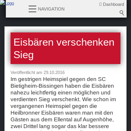
Dashboard
NAVIGATION
News
Eisbären verschenken
2026-2027
2025-2026
Sieg
2024-2025
2023-2024
Veröffentlicht am 29.10.2016
2022-2023
Im gestrigen Heimspiel gegen den SC
Bietigheim-Bissingen haben die Eisbären
2021-2022
nahezu leichtfertig einen möglichen und
2020-2021
verdienten Sieg verschenkt. Wie schon im
2019-2020
vergangenen Heimspiel gegen die
Heilbronner Eisbären waren man mit den
2018-2019
Gästen aus dem Ellental auf Augenhöhe,
2017-2018
zwei Drittel lang sogar das klar bessere
2016-2017