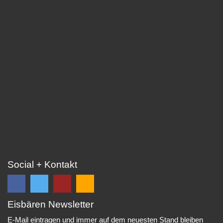
Social + Kontakt
Eisbären Newsletter
Folge
Folge
EC
Falls
uns
uns
Eisbären
Du
E-Mail eintragen und immer auf dem neuesten Stand bleiben